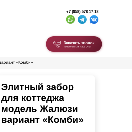
+7 (958) 578-17-18
Заказать звонок
позвоним за наш счет
вариант «Комби»
ВЫБОР ПО ТИПУ
Модульные заборы и ограждения
Элитный забор
Комбинированные заборы
Секционные заборы
для коттеджа
модель Жалюзи
ВОРОТА И КАЛИТКИ
вариант «Комби»
Ворота откатные
Ворота распашные