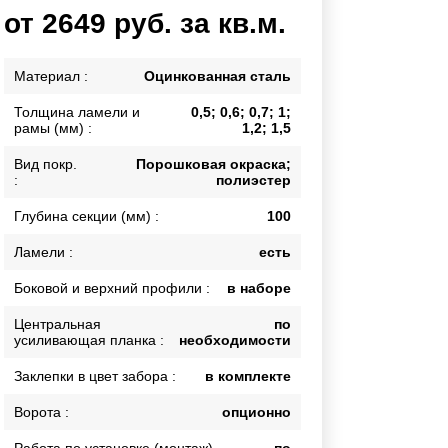
Ворота складные гармошка
от 2649 руб. за кв.м.
Каркасы ворот
Калитки
Материал :
Оцинкованная сталь
Входные группы
Толщина ламели и
0,5; 0,6; 0,7; 1;
рамы (мм) :
1,2; 1,5
ВСЕ ДЛЯ ЗАБОРА
Вид покр.
Порошковая окраска;
:
полиэстер
Панели для забора
Глубина секции (мм) :
100
Ламели :
есть
Боковой и верхний профили :
в наборе
Центральная
по
усиливающая планка :
необходимости
Заклепки в цвет забора :
в комплекте
Ворота :
опционно