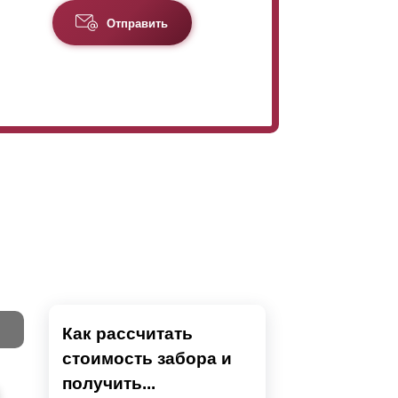
Отправить
Как рассчитать
стоимость забора и
Тест
получить...
Секци
Высок
Наши 
Выбра