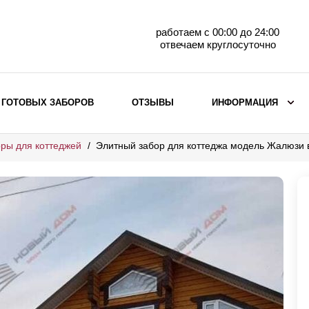
работаем с 00:00 до 24:00
отвечаем круглосуточно
 ГОТОВЫХ ЗАБОРОВ
ОТЗЫВЫ
ИНФОРМАЦИЯ
ры для коттеджей
Элитный забор для коттеджа модель Жалюзи 
ВЫБОР ПО МАТЕРИАЛУ
Заборы с кирпичными столбами
Заборы из евроштакетника
горизонтального
Металлические заборы для дачи
Забор жалюзи с кирпичными столбами
Металлические заборы
Металлические ограждения