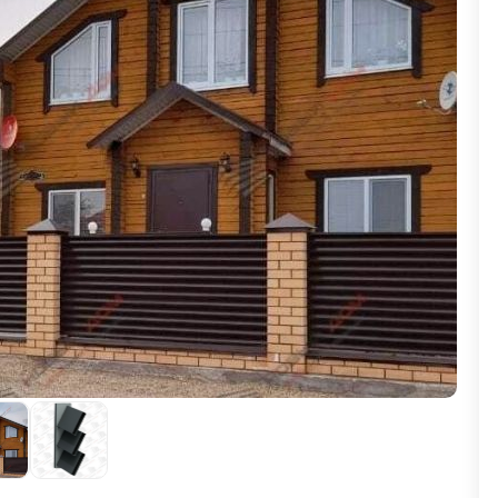
ВЫБОР ПО ХАРАКТЕРИСТИКАМ
Горизонтальные заборы
Высокие заборы
Красивые, дизайнерские заборы
ВЫБОР ПО СПОСОБУ МОНТАЖА
Заборы под ключ
Готовые заборы
Комплекты заборов-лего "сделай сам"
Быстровозводимые заборы