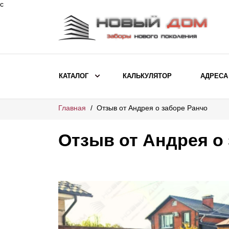
с
КАТАЛОГ
КАЛЬКУЛЯТОР
АДРЕСА
Главная
Отзыв от Андрея о заборе Ранчо
ВЫБОР ПО МОДЕЛИ
Заборы Ранчо
Отзыв от Андрея о
Заборы Хай-тек
Заборы Классика
Заборы Жалюзи
ВЫБОР ПО НАЗНАЧЕНИЮ
Заборы и ограждения для детских