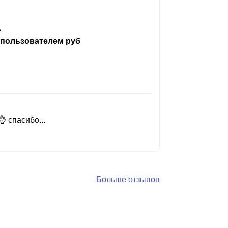
ь
 пользователем руб
 спасибо...
Добрый день
Читать вес
Больше отзывов