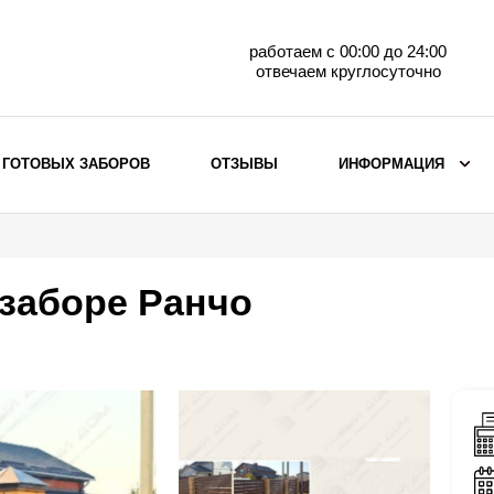
работаем с 00:00 до 24:00
отвечаем круглосуточно
 ГОТОВЫХ ЗАБОРОВ
ОТЗЫВЫ
ИНФОРМАЦИЯ
ВЫБОР ПО МАТЕРИАЛУ
Заборы с кирпичными столбами
 заборе Ранчо
Заборы из евроштакетника
горизонтального
Металлические заборы для дачи
Забор жалюзи с кирпичными столбами
Металлические заборы
Металлические ограждения