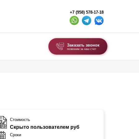
+7 (958) 578-17-18
Заказать звонок
позвоним за наш счет
ВЫБОР ПО ТИПУ
Модульные заборы и ограждения
Комбинированные заборы
Секционные заборы
ВОРОТА И КАЛИТКИ
Стоимость
Скрыто пользователем руб
Ворота откатные
Сроки
Ворота распашные