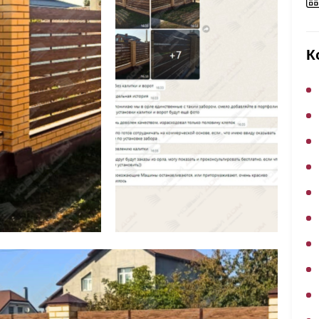
ВЫБОР ПО ХАРАКТЕРИСТИКАМ
Горизонтальные заборы
К
Высокие заборы
Красивые, дизайнерские заборы
ВЫБОР ПО СПОСОБУ МОНТАЖА
Заборы под ключ
Готовые заборы
Комплекты заборов-лего "сделай сам"
Быстровозводимые заборы