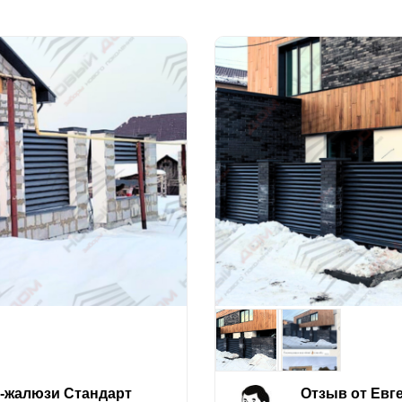
е-жалюзи Стандарт
Отзыв от Евг