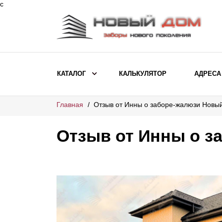
с
КАТАЛОГ
КАЛЬКУЛЯТОР
АДРЕСА
Главная
Отзыв от Инны о заборе-жалюзи Новы
ВЫБОР ПО МОДЕЛИ
Заборы Ранчо
Отзыв от Инны о з
Заборы Хай-тек
Заборы Классика
Заборы Жалюзи
ВЫБОР ПО НАЗНАЧЕНИЮ
Заборы и ограждения для детских