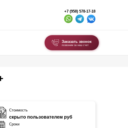
+7 (958) 578-17-18
Заказать звонок
позвоним за наш счет
ВЫБОР ПО ТИПУ
Модульные заборы и ограждения
+
Комбинированные заборы
Секционные заборы
ВОРОТА И КАЛИТКИ
Стоимость
скрыто пользователем руб
Ворота откатные
Сроки
Ворота распашные