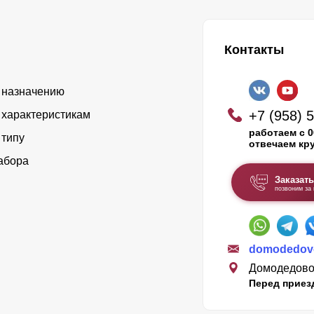
Контакты
 назначению
+7 (958) 
 характеристикам
работаем с 0
 типу
отвечаем кр
абора
Заказать
позвоним за
domodedovo
Домодедово,
Перед приез