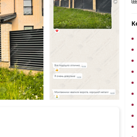
ВЫБОР ПО ХАРАКТЕРИСТИКАМ
Горизонтальные заборы
К
Высокие заборы
Красивые, дизайнерские заборы
ВЫБОР ПО СПОСОБУ МОНТАЖА
Заборы под ключ
Готовые заборы
Комплекты заборов-лего "сделай сам"
Быстровозводимые заборы