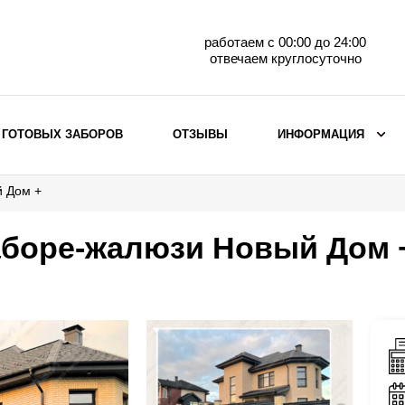
работаем с 00:00 до 24:00
отвечаем круглосуточно
 ГОТОВЫХ ЗАБОРОВ
ОТЗЫВЫ
ИНФОРМАЦИЯ
й Дом +
ВЫБОР ПО МАТЕРИАЛУ
Заборы с кирпичными столбами
аборе-жалюзи Новый Дом 
Заборы из евроштакетника
горизонтального
Металлические заборы для дачи
Забор жалюзи с кирпичными столбами
Металлические заборы
Металлические ограждения