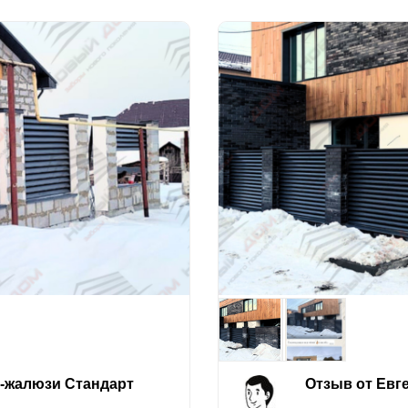
е-жалюзи Стандарт
Отзыв от Евг