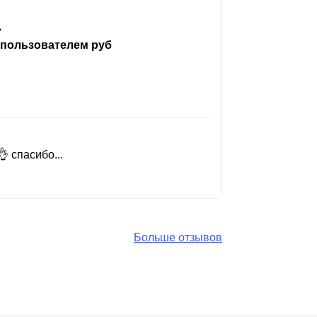
ь
 пользователем руб
 спасибо...
Добрый день
Читать вес
Больше отзывов