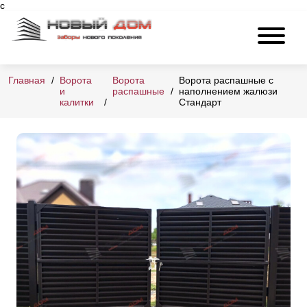
с
Главная
Ворота
Ворота
Ворота распашные с
и
распашные
наполнением жалюзи
калитки
Стандарт